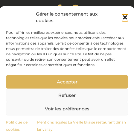
Gérer le consentement aux
cookies
Coups de coeur
Pour offrir les meilleures expériences, nous utilisons des
Nos liens
technologies telles que les cookies pour stocker et/ou accéder aux
Mentions légales
informations des appareils. Le fait de consentir à ces technologies
Politique de cookies (UE)
nous permettra de traiter des données telles que le comportement
de navigation ou les ID uniques sur ce site. Le fait de ne pas
Conception site :
Cocktail Graphic
consentir ou de retirer son consentement peut avoir un effet
négatif sur certaines caractéristiques et fonctions.
Crédit photos :
Jean Michel Wiedenkeller
07 82 58 78
37
La Vieille Braise est recommandé par :
Accepter
Refuser
Voir les préférences
Politique de
Mentions légales La Vieille Braise restaurant dinan
cookies
lanvallay