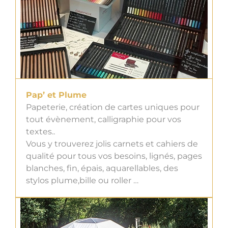
Pap’ et Plume
Papeterie, création de cartes uniques pour
tout évènement, calligraphie pour vos
textes..
Vous y trouverez jolis carnets et cahiers de
qualité pour tous vos besoins, lignés, pages
blanches, fin, épais, aquarellables, des
stylos plume,bille ou roller …