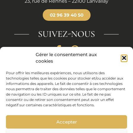
23, rue de Rennes – 22100 Lanvallay
02 96 39 40 50
SUIVEZ-NOUS
Gérer le consentement aux
cookies
Coups de coeur
Pour offrir les meilleures expériences, nous utilisons des
Nos liens
technologies telles que les cookies pour stocker et/ou accéder aux
Mentions légales
informations des appareils. Le fait de consentir à ces technologies
Politique de cookies (UE)
nous permettra de traiter des données telles que le comportement
de navigation ou les ID uniques sur ce site. Le fait de ne pas
Conception site :
Cocktail Graphic
consentir ou de retirer son consentement peut avoir un effet
négatif sur certaines caractéristiques et fonctions.
Crédit photos :
Jean Michel Wiedenkeller
07 82 58 78
37
La Vieille Braise est recommandé par :
Accepter