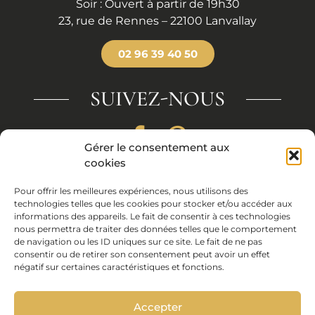
Soir : Ouvert à partir de 19h30
23, rue de Rennes – 22100 Lanvallay
02 96 39 40 50
SUIVEZ-NOUS
Gérer le consentement aux
cookies
Coups de coeur
Pour offrir les meilleures expériences, nous utilisons des
Nos liens
technologies telles que les cookies pour stocker et/ou accéder aux
Mentions légales
informations des appareils. Le fait de consentir à ces technologies
Politique de cookies (UE)
nous permettra de traiter des données telles que le comportement
de navigation ou les ID uniques sur ce site. Le fait de ne pas
Conception site :
Cocktail Graphic
consentir ou de retirer son consentement peut avoir un effet
négatif sur certaines caractéristiques et fonctions.
Crédit photos :
Jean Michel Wiedenkeller
07 82 58 78
37
La Vieille Braise est recommandé par :
Accepter